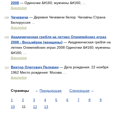
2008
— Одиночки &#160; мужчины &#160; …
Википедия
Чечевичи
— Деревня Чечевичи белор. Чачэвічы Страна
108
Белоруссия …
Википедия
Академическая гребля на летних Олимпийских играх
109
2008 - Восьмёрки (женщины)
— Академическая гребля на
летних Олимпийских играх 2008 Одиночки &#160; мужчины
&#160; …
Википедия
Виктор Олегович Пелевин
— Дата рождения: 22 ноября
110
1962 Место рождения: Москва …
Википедия
Страницы
←
Предыдущая
Следующая
→
1
2
3
4
5
6
7
8
9
10
11
12
13