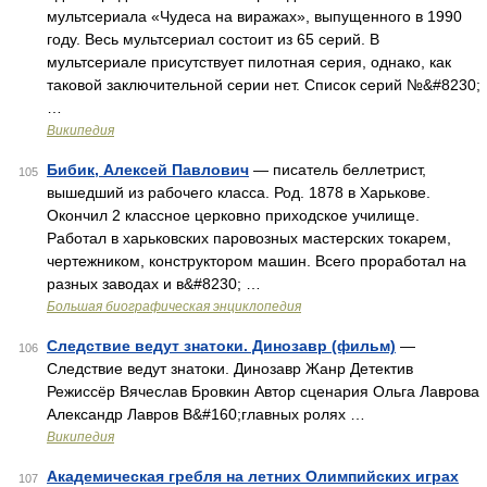
мультсериала «Чудеса на виражах», выпущенного в 1990
году. Весь мультсериал состоит из 65 серий. В
мультсериале присутствует пилотная серия, однако, как
таковой заключительной серии нет. Список серий №&#8230;
…
Википедия
Бибик, Алексей Павлович
— писатель беллетрист,
105
вышедший из рабочего класса. Род. 1878 в Харькове.
Окончил 2 классное церковно приходское училище.
Работал в харьковских паровозных мастерских токарем,
чертежником, конструктором машин. Всего проработал на
разных заводах и в&#8230; …
Большая биографическая энциклопедия
Следствие ведут знатоки. Динозавр (фильм)
—
106
Следствие ведут знатоки. Динозавр Жанр Детектив
Режиссёр Вячеслав Бровкин Автор сценария Ольга Лаврова
Александр Лавров В&#160;главных ролях …
Википедия
Академическая гребля на летних Олимпийских играх
107