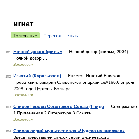
игнат
Толкование
Перевод
Книги
Ночной дозор (фильм
— Ночной дозор (фильм, 2004)
101
Ночной дозор …
Википедия
Игнатий (Карагьозов)
— Епископ Игнатий Епископ
102
Проватский, викарий Сливенской епархии c&#160;6 апреля
2008 года Церковь: Болгарс …
Википедия
Список Героев Советского Союза (Гнидо
— Содержание
103
1 Примечания 2 Литература 3 Ссылки …
Википедия
Список серий мультсериала «Чудеса на виражах»
—
104
Здесь представлен список серий диснеевского